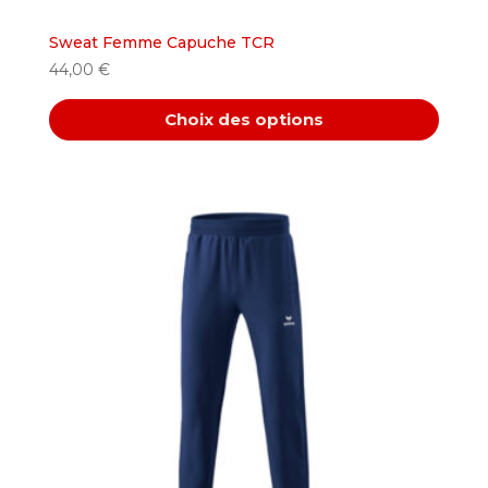
Sweat Femme Capuche TCR
44,00
€
Choix des options
Ce
produit
a
plusieurs
variations.
Les
options
peuvent
être
choisies
sur
la
page
du