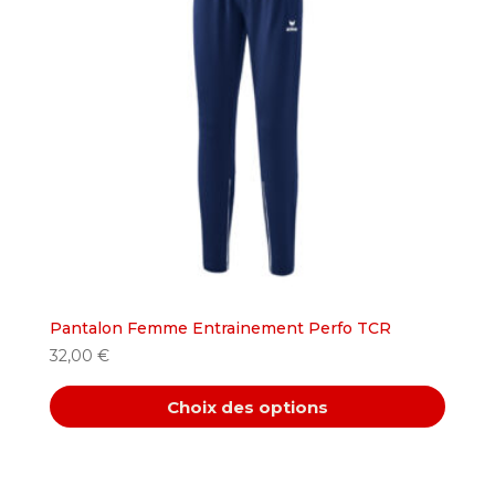
options
peuvent
être
choisies
sur
la
page
du
produit
Pantalon Femme Entrainement Perfo TCR
32,00
€
Choix des options
Ce
produit
a