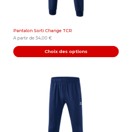
produit
Pantalon Sorti Change TCR
A partir de
34,00
€
Choix des options
Ce
produit
a
plusieurs
variations.
Les
options
peuvent
être
choisies
sur