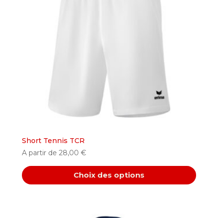
options
peuvent
être
choisies
sur
la
page
du
produit
Short Tennis TCR
A partir de
28,00
€
Choix des options
Ce
produit
a