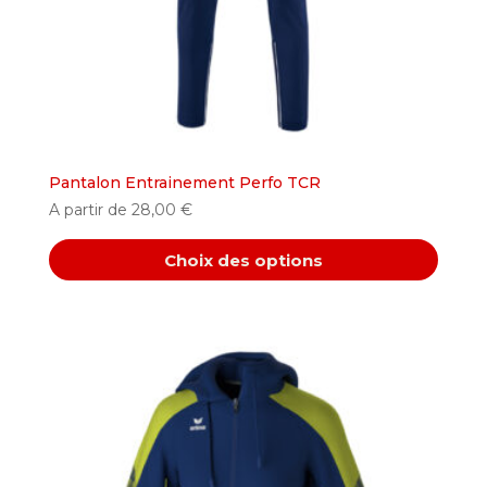
la
page
du
produit
Pantalon Entrainement Perfo TCR
A partir de
28,00
€
Choix des options
Ce
produit
a
plusieurs
variations.
Les
options
peuvent