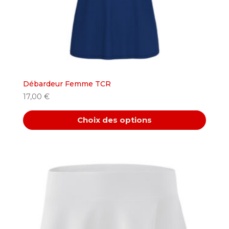
la
page
du
produit
Débardeur Femme TCR
17,00
€
Choix des options
Ce
produit
a
plusieurs
variations.
Les
options
peuvent
être