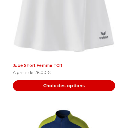
choisies
sur
la
page
du
produit
Jupe Short Femme TCR
A partir de
28,00
€
Choix des options
Ce
produit
a
plusieurs
variations.
Les