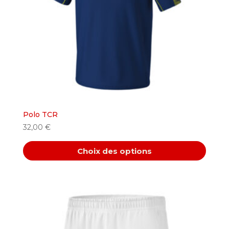
Polo TCR
32,00
€
Choix des options
Ce
produit
a
plusieurs
variations.
Les