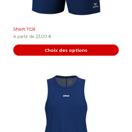
produit
Short TCR
A partir de
23,00
€
Choix des options
Ce
produit
a
plusieurs
variations.
Les
options
peuvent
être
choisies
sur