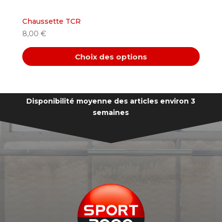
Chaussette TCR
8,00
€
Choix des options
Ce
produit
a
Disponibilité moyenne des articles environ 3
plusieurs
semaines
variations.
Les
options
peuvent
être
choisies
sur
la
page
du